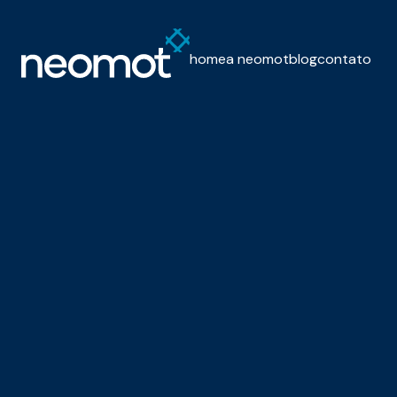
home
a neomot
blog
contato